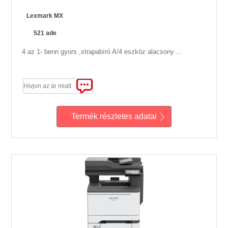
Lexmark MX
521 ade
4 az 1- benn gyors ,strapabíró A/4 eszköz alacsony ...
Hívjon az ár miatt
Termék részletes adatai