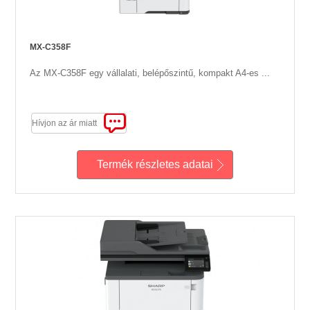
MX-C358F
Az MX-C358F egy vállalati, belépőszintű, kompakt A4-es ...
Hívjon az ár miatt
Termék részletes adatai