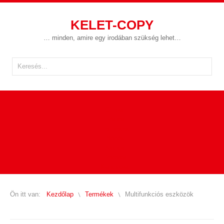
KELET-COPY
… minden, amire egy irodában szükség lehet…
Címlap
Rólunk
Termékek
Bérlés
Akciók
Driverek
Kapcsolat
Ön itt van:
Kezdőlap
Termékek
Multifunkciós eszközök