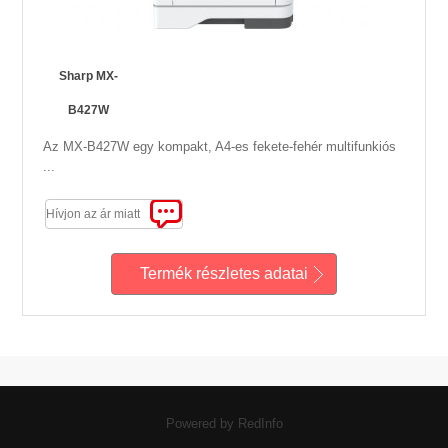
Sharp MX-
B427W
Az MX-B427W egy kompakt, A4-es fekete-fehér multifunkiós
...
Hívjon az ár miatt
Termék részletes adatai
Powered by RedInfo