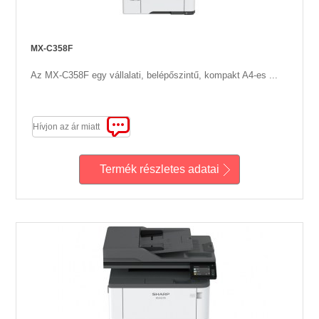
MX-C358F
Az MX-C358F egy vállalati, belépőszintű, kompakt A4-es ...
Hívjon az ár miatt
Termék részletes adatai