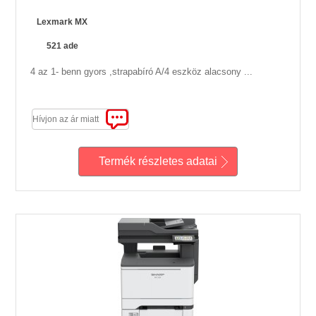
Lexmark MX
521 ade
4 az 1- benn gyors ,strapabíró A/4 eszköz alacsony ...
Hívjon az ár miatt
Termék részletes adatai