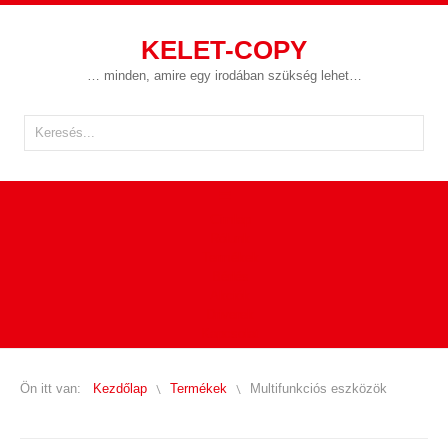
KELET-COPY
… minden, amire egy irodában szükség lehet…
Címlap
Rólunk
Termékek
Bérlés
Akciók
Driverek
Kapcsolat
Ön itt van:
Kezdőlap
Termékek
Multifunkciós eszközök