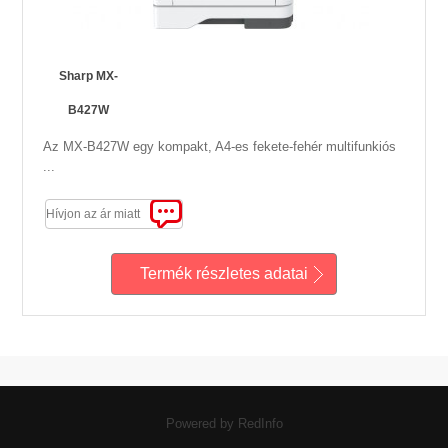
Sharp MX-
B427W
Az MX-B427W egy kompakt, A4-es fekete-fehér multifunkiós
...
Hívjon az ár miatt
Termék részletes adatai
Powered by RedInfo