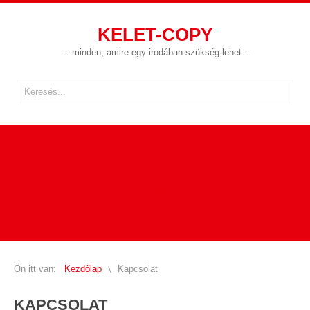
KELET-COPY
… minden, amire egy irodában szükség lehet…
Címlap
Rólunk
Termékek
Bérlés
Akciók
Driverek
Kapcsolat
Ön itt van:
Kezdőlap
Kapcsolat
KAPCSOLAT