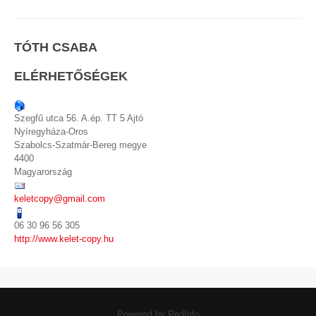
TÓTH CSABA
ELÉRHETŐSÉGEK
Szegfű utca 56. A.ép. TT 5 Ajtó
Nyíregyháza-Oros
Szabolcs-Szatmár-Bereg megye
4400
Magyarország
keletcopy@gmail.com
06 30 96 56 305
http://www.kelet-copy.hu
Powered by RedInfo