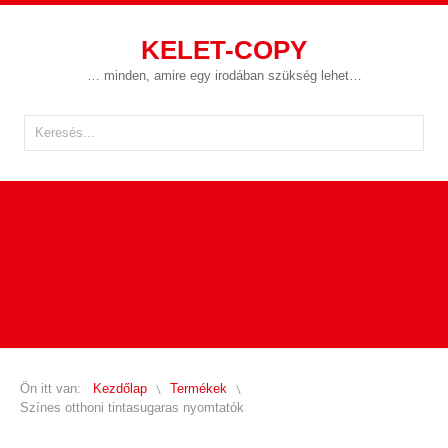
KELET-COPY
… minden, amire egy irodában szükség lehet…
Címlap
Rólunk
Termékek
Bérlés
Akciók
Driverek
Kapcsolat
Ön itt van:
Kezdőlap
Termékek
Színes otthoni tintasugaras nyomtatók