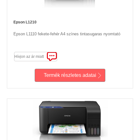
Epson L1210
Epson L1110 fekete-fehér A4 színes tintasugaras nyomtató
Hívjon az ár miatt
Termék részletes adatai