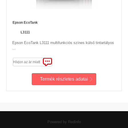
Epson EcoTank
L3111
Epson EcoTank L3111 multifunkciós színes külső tintartályos
...
Hívjon az ár miatt
Termék részletes adatai
Powered by RedInfo